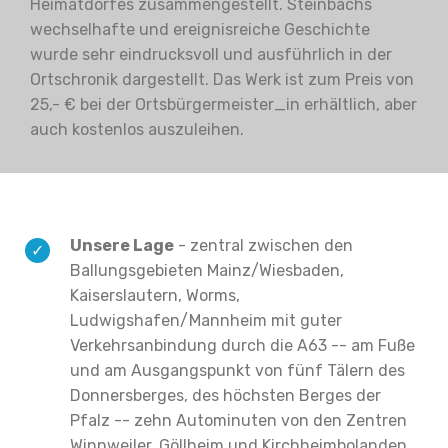
Heimatdorfes zusammengestellt. Steinbachs
wechselhafte und ereignisreiche Geschichte
wurde sehr eindrucksvoll und ausführlich in der
Ortschronik dargestellt. Das Werk ist zum Preis von
25,- € bei der Ortsbürgermeister_in erhältlich, aber
auch kostenlos auszuleihen.
Unsere Lage
- zentral zwischen den
Ballungsgebieten Mainz/Wiesbaden,
Kaiserslautern, Worms,
Ludwigshafen/Mannheim mit guter
Verkehrsanbindung durch die A63 -- am Fuße
und am Ausgangspunkt von fünf Tälern des
Donnersberges, des höchsten Berges der
Pfalz -- zehn Autominuten von den Zentren
Winnweiler, Göllheim und Kirchheimbolanden,