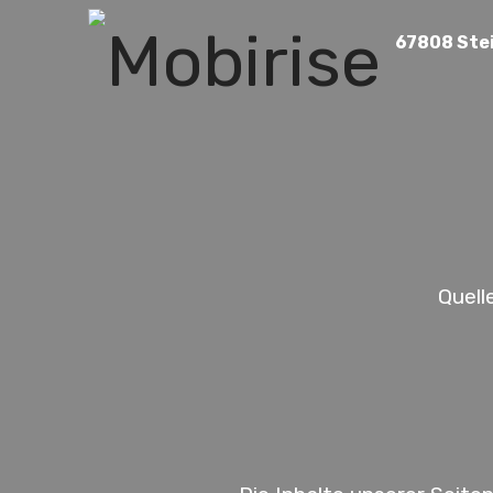
67808 Ste
Quell